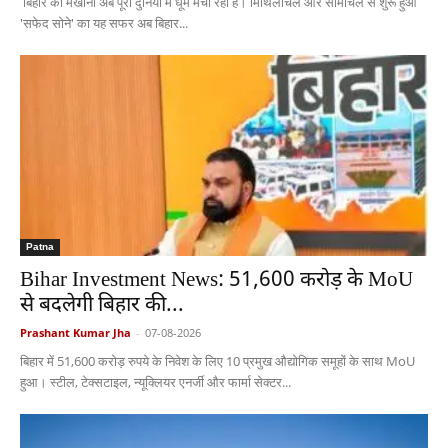
बिहार का मखाना अब पूरी दुनिया में धूम मचा रहा है। मिथिलांचल और सीमांचल से शुरू हुआ
'सफेद सोने' का यह सफर अब बिहार...
Patna
Bihar Investment News: 51,600 करोड़ के MoU
से बदलेगी बिहार की...
Prashant Kumar Jha
-
07-08-2026
बिहार में 51,600 करोड़ रुपये के निवेश के लिए 10 प्रमुख औद्योगिक समूहों के साथ MoU
हुआ। स्टील, टेक्सटाइल, न्यूक्लियर एनर्जी और फार्मा सेक्टर...