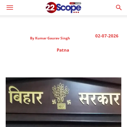
02-07-2026
By
Kumar Gaurav Singh
Patna