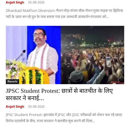
Anjali Singh
-
05-08-2026
Dhanbad Maithon Diversion: मैथन मोड़-संजय चौक-मैथन मुख्य सड़क पर झिलिया
नदी के ऊपर बन रहे पुल के पास बनाया गया एक अस्थायी डायवर्जन मंगलवार को...
Ranchi
JPSC Student Protest: छात्रों से बातचीत के लिए
सरकार ने बनाई...
Anjali Singh
-
05-08-2026
JPSC Student Protest: झारखंड में JPSC और JSSC परीक्षाओं को लेकर चल रहे छात्र
विरोध-प्रदर्शनों के बीच, राज्य सरकार ने बातचीत शुरू करने की दिशा...