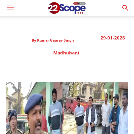
29-01-2026
By
Kumar Gaurav Singh
Madhubani