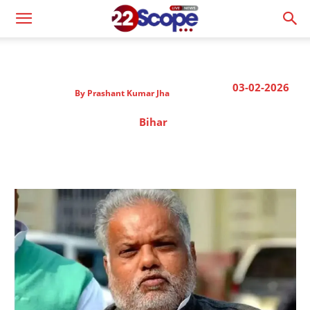
03-02-2026
By
Prashant Kumar Jha
Bihar