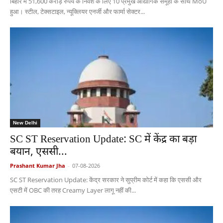
बिहार में 51,600 करोड़ रुपये के निवेश के लिए 10 प्रमुख औद्योगिक समूहों के साथ MoU
हुआ। स्टील, टेक्सटाइल, न्यूक्लियर एनर्जी और फार्मा सेक्टर...
New Delhi
SC ST Reservation Update: SC में केंद्र का बड़ा
बयान, एससी...
Prashant Kumar Jha
-
07-08-2026
SC ST Reservation Update: केंद्र सरकार ने सुप्रीम कोर्ट में कहा कि एससी और
एसटी में OBC की तरह Creamy Layer लागू नहीं की...