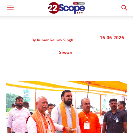
16-06-2026
By
Kumar Gaurav Singh
Siwan