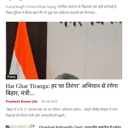
Hazaribagh Prince Khan Gang: संगठित अपराध के खिलाफ एक बड़ी कार्रवाई में,
ज़िला पुलिस ने प्रिंस खान गैंग से जुड़े चार सक्रिय सदस्यों को गिरफ्तार...
Patna
Har Ghar Tiranga: हर घर तिरंगा’ अभियान से रंगेगा
बिहार, मंत्री...
Prashant Kumar Jha
-
08-08-2026
बिहार में 9 से 17 अगस्त तक ‘हर घर तिरंगा’ अभियान चलेगा। मंत्री नीतीश मिश्रा ने नगर
निकायों को तिरंगा रैली और जनभागीदारी बढ़ाने...
Dhanbad Pathardih Clash: पाथरडीह साइडिंग में वर्चस्व