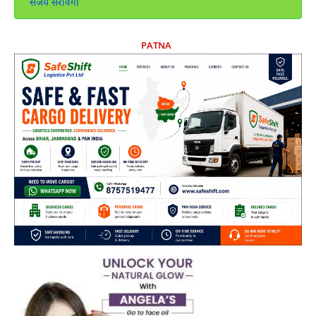
संजय सरावगी
PATNA