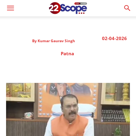
02-04-2026
By
Kumar Gaurav Singh
Patna