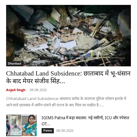
Dhanbad
Chhatabad Land Subsidence: छाताबाद में भू-धंसान
के बाद मेयर संजीव सिंह...
Anjali Singh
-
08-08-2026
Chhatabad Land Subsidence: बाघमारा ब्लॉक के कतरास पुलिस स्टेशन इलाके में
आने वाले छाताबाद में ज़मीन धंसने की घटना के बाद चिंता का माहौल है।...
IGIMS Patna में बड़ा बदलाव: नई मशीनों, ICU और स्पेशल
OT...
08-08-2026
Patna