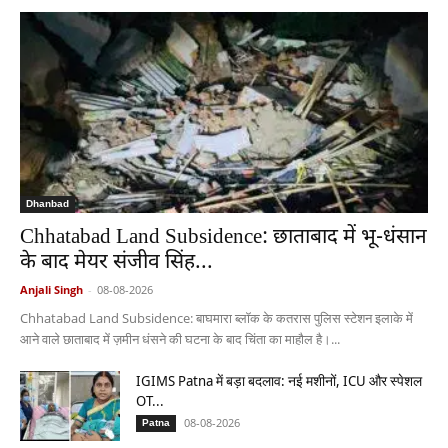
Dhanbad
Chhatabad Land Subsidence: छाताबाद में भू-धंसान
के बाद मेयर संजीव सिंह...
Anjali Singh
-
08-08-2026
Chhatabad Land Subsidence: बाघमारा ब्लॉक के कतरास पुलिस स्टेशन इलाके में
आने वाले छाताबाद में ज़मीन धंसने की घटना के बाद चिंता का माहौल है।...
IGIMS Patna में बड़ा बदलाव: नई मशीनों, ICU और स्पेशल
OT...
08-08-2026
Patna