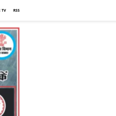
E TV
RSS