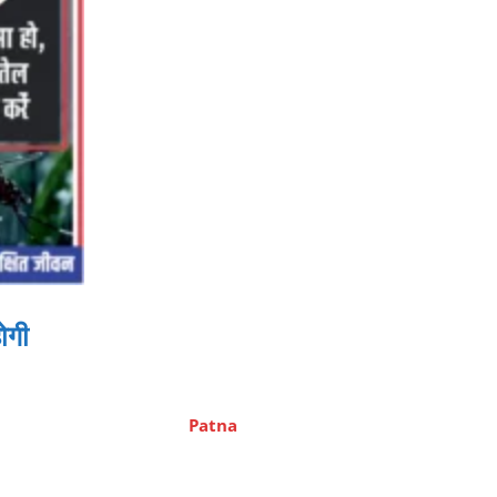
ोगी
Patna