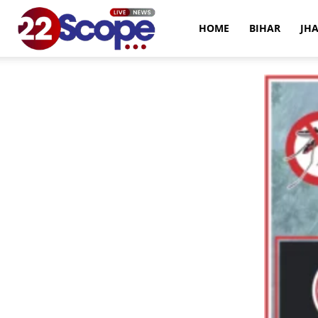
22Scope
HOME
BIHAR
JH
News