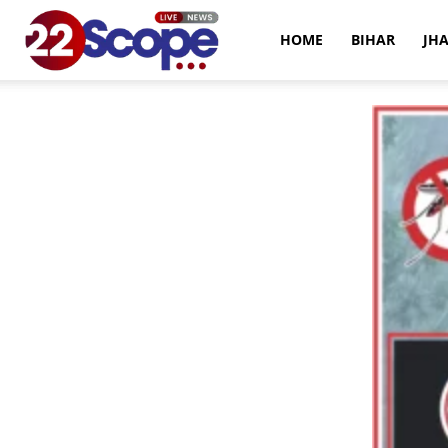
22Scope
HOME
BIHAR
JH
News