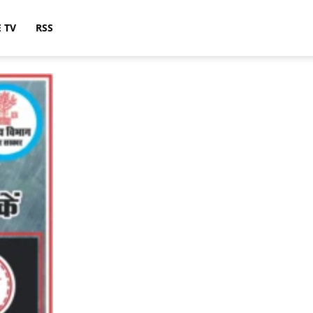
E TV
RSS