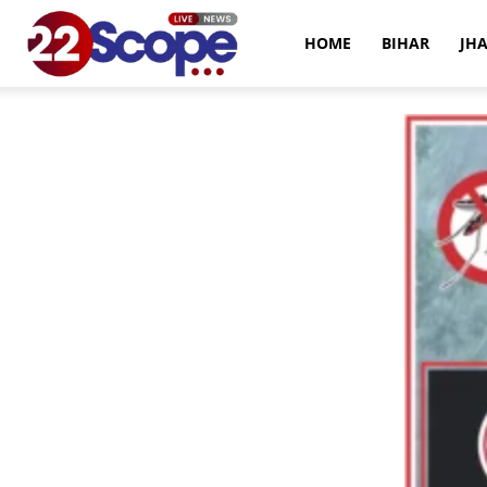
22Scope
HOME
BIHAR
JH
News