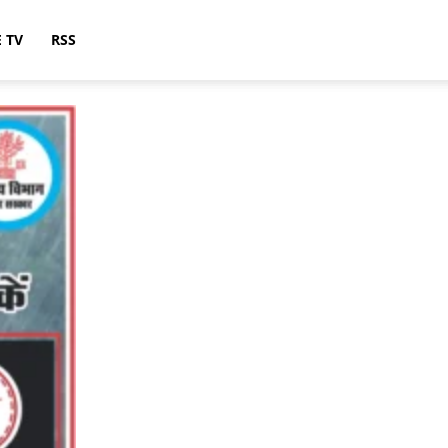
E TV
RSS