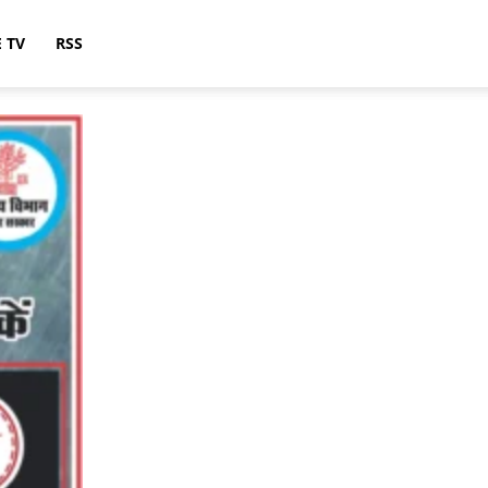
E TV
RSS