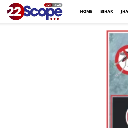
22Scope
HOME
BIHAR
JH
News