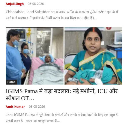
Anjali Singh
-
08-08-2026
Chhatabad Land Subsidence: बाघमारा ब्लॉक के कतरास पुलिस स्टेशन इलाके में
आने वाले छाताबाद में ज़मीन धंसने की घटना के बाद चिंता का माहौल है।...
Patna
IGIMS Patna में बड़ा बदलाव: नई मशीनों, ICU और
स्पेशल OT...
Amit Kumar
-
08-08-2026
पटना: IGIMS Patna से पूरे बिहार के मरीजों और उनके परिवार वालों के लिए एक बहुत ही
अच्छी खबर है। पटना का मशहूर सरकारी...