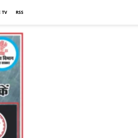
E TV
RSS