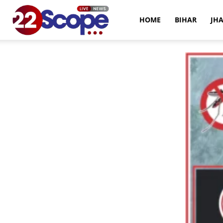
22Scope
HOME
BIHAR
JH
News