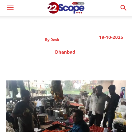
19-10-2025
By
Desk
Dhanbad