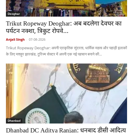
Deoghar
Trikut Ropeway Deoghar: अब बदलेगा देवघर का
पर्यटन नक्शा, त्रिकुट रोपवे...
Anjali Singh
-
07-08-2026
Trikut Ropeway Deoghar: अपनी प्राकृतिक सुंदरता, धार्मिक महत्व और पहाड़ी इलाकों
के लिए मशहूर झारखंड, टूरिज्म सेक्टर में अपनी एक नई पहचान बनाने की...
Dhanbad
Dhanbad DC Aditya Ranjan: धनबाद डीसी आदित्य