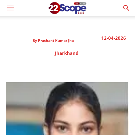
12-04-2026
By
Prashant Kumar Jha
Jharkhand