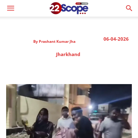
06-04-2026
By
Prashant Kumar Jha
Jharkhand