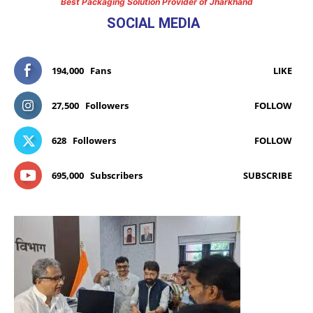
Best Packaging Solution Provider of Jharkhand
SOCIAL MEDIA
194,000
Fans
LIKE
27,500
Followers
FOLLOW
628
Followers
FOLLOW
695,000
Subscribers
SUBSCRIBE