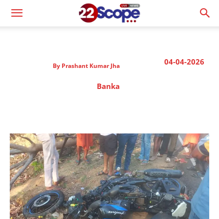
04-04-2026
By
Prashant Kumar Jha
Banka