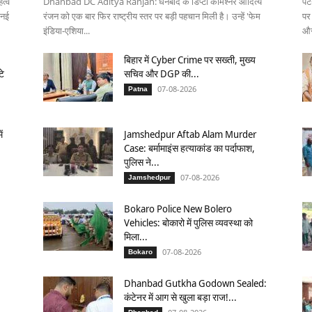
त्व
Dhanbad DC Aditya Ranjan: धनबाद के डिप्टी कमिश्नर आदित्य
पट
 नई
रंजन को एक बार फिर राष्ट्रीय स्तर पर बड़ी पहचान मिली है। उन्हें 'फेम
पर
इंडिया-एशिया...
और
बिहार में Cyber Crime पर सख्ती, मुख्य
टे
सचिव और DGP की...
07-08-2026
Patna
ं
Jamshedpur Aftab Alam Murder
Case: बर्मामाइंस हत्याकांड का पर्दाफाश,
पुलिस ने...
07-08-2026
Jamshedpur
Bokaro Police New Bolero
Vehicles: बोकारो में पुलिस व्यवस्था को
मिला...
07-08-2026
Bokaro
Dhanbad Gutkha Godown Sealed:
कंटेनर में आग से खुला बड़ा राज!...