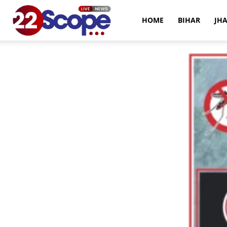
22Scope
HOME
BIHAR
JH
News