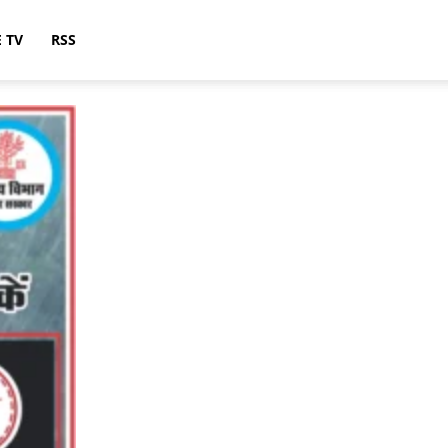
E TV
RSS