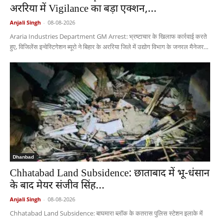
अररिया में Vigilance का बड़ा एक्शन,...
Anjali Singh
-
08-08-2026
Araria Industries Department GM Arrest: भ्रष्टाचार के खिलाफ कार्रवाई करते
हुए, विजिलेंस इन्वेस्टिगेशन ब्यूरो ने बिहार के अररिया जिले में उद्योग विभाग के जनरल मैनेजर...
Dhanbad
Chhatabad Land Subsidence: छाताबाद में भू-धंसान
के बाद मेयर संजीव सिंह...
Anjali Singh
-
08-08-2026
Chhatabad Land Subsidence: बाघमारा ब्लॉक के कतरास पुलिस स्टेशन इलाके में