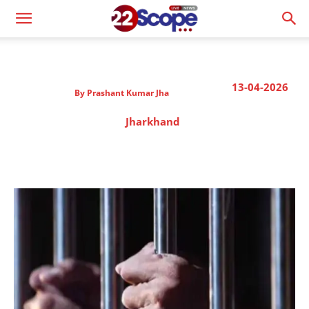
13-04-2026
By
Prashant Kumar Jha
Jharkhand