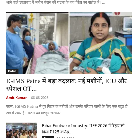
आने वाले छाताबाद में ज़मीन धंसने की घटना के बाद चिंता का माहौल है।...
Patna
IGIMS Patna में बड़ा बदलाव: नई मशीनों, ICU और
स्पेशल OT...
Amit Kumar
-
08-08-2026
पटना: IGIMS Patna से पूरे बिहार के मरीजों और उनके परिवार वालों के लिए एक बहुत ही
अच्छी खबर है। पटना का मशहूर सरकारी...
Bihar Footwear Industry: IIFF 2026 में बिहार को
मिला ₹125 करोड़...