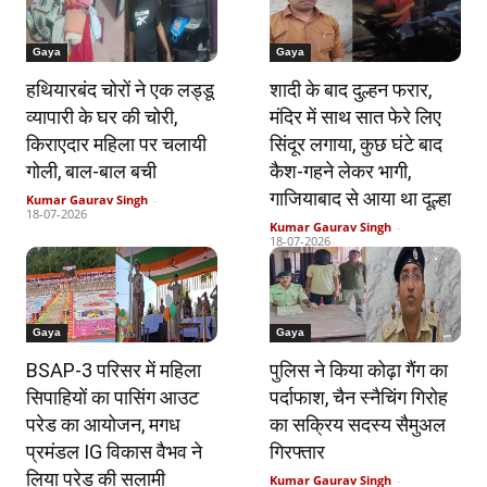
Gaya
Gaya
हथियारबंद चोरों ने एक लड्डू
शादी के बाद दुल्हन फरार,
व्यापारी के घर की चोरी,
मंदिर में साथ सात फेरे लिए
किराएदार महिला पर चलायी
सिंदूर लगाया, कुछ घंटे बाद
गोली, बाल-बाल बची
कैश-गहने लेकर भागी,
गाजियाबाद से आया था दूल्हा
Kumar Gaurav Singh
-
18-07-2026
Kumar Gaurav Singh
-
18-07-2026
Gaya
Gaya
BSAP-3 परिसर में महिला
पुलिस ने किया कोढ़ा गैंग का
सिपाहियों का पासिंग आउट
पर्दाफाश, चैन स्नैचिंग गिरोह
परेड का आयोजन, मगध
का सक्रिय सदस्य सैमुअल
प्रमंडल IG विकास वैभव ने
गिरफ्तार
लिया परेड की सलामी
Kumar Gaurav Singh
-