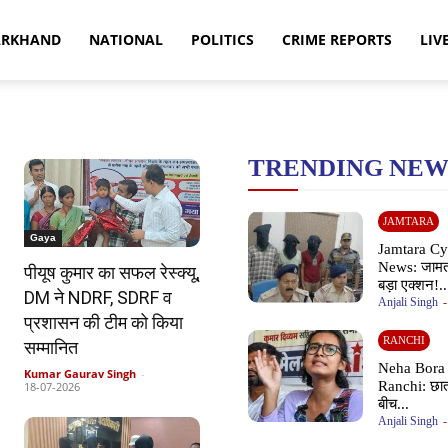
ARKHAND
NATIONAL
POLITICS
CRIME REPORTS
LIV
TRENDING NEW
JAMTARA
Gaya
Jamtara Cy
News: जामता
पीयूष कुमार का सफल रेस्क्यू,
बड़ा एक्शन!..
DM ने NDRF, SDRF व
Anjali Singh
-
प्रशासन की टीम को किया
RANCHI
सम्मानित
Neha Bora 
Kumar Gaurav Singh
-
Ranchi: छात
18-07-2026
बीच...
Anjali Singh
-