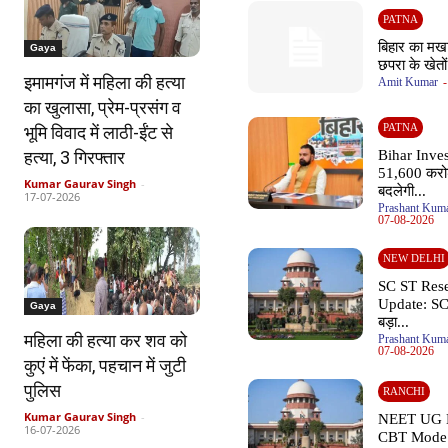
PATNA
बिहार का मखा
Gaya
छपरा के खेतों
इमामगंज में महिला की हत्या
Amit Kumar
-
का खुलासा, प्रेम-प्रसंग व
PATNA
भूमि विवाद में लाठी-ईंट से
हत्या, 3 गिरफ्तार
Bihar Inve
51,600 करो
Kumar Gaurav Singh
-
बदलेगी...
17-07-2026
Prashant Kuma
07-08-2026
NEW DELHI
SC ST Rese
Update: SC म
Gaya
बड़ा...
महिला की हत्या कर शव को
Prashant Kuma
07-08-2026
कुएं में फेंका, पहचान में जुटी
पुलिस
RANCHI
Kumar Gaurav Singh
-
NEET UG 
16-07-2026
CBT Mode औ