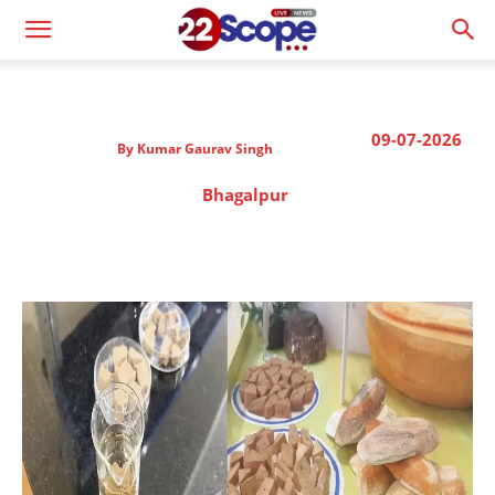
09-07-2026
By
Kumar Gaurav Singh
Bhagalpur