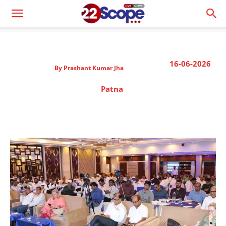
16-06-2026
By
Prashant Kumar Jha
Patna