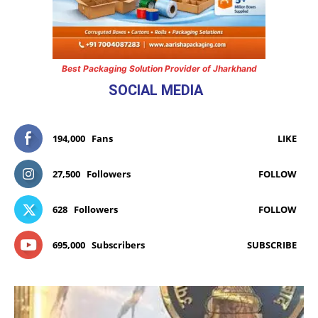
Best Packaging Solution Provider of Jharkhand
SOCIAL MEDIA
194,000
Fans
LIKE
27,500
Followers
FOLLOW
628
Followers
FOLLOW
695,000
Subscribers
SUBSCRIBE