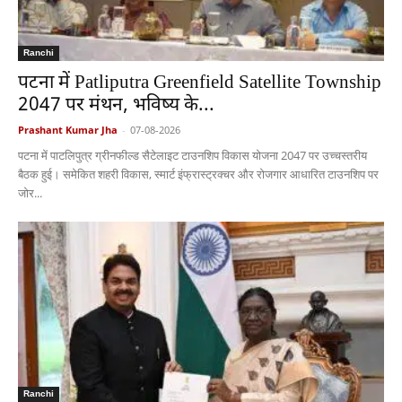
Ranchi
पटना में Patliputra Greenfield Satellite Township
2047 पर मंथन, भविष्य के...
Prashant Kumar Jha
-
07-08-2026
पटना में पाटलिपुत्र ग्रीनफील्ड सैटेलाइट टाउनशिप विकास योजना 2047 पर उच्चस्तरीय
बैठक हुई। समेकित शहरी विकास, स्मार्ट इंफ्रास्ट्रक्चर और रोजगार आधारित टाउनशिप पर
जोर...
Ranchi