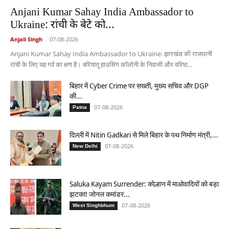
Anjani Kumar Sahay India Ambassador to
Ukraine: रांची के बेटे को...
Anjali Singh
-
07-08-2026
Anjani Kumar Sahay India Ambassador to Ukraine: झारखंड की राजधानी
रांची के लिए यह गर्व का क्षण है। बरियातू हाउसिंग कॉलोनी के निवासी और वरिष्ठ...
बिहार में Cyber Crime पर सख्ती, मुख्य सचिव और DGP
की...
07-08-2026
Patna
दिल्ली में Nitin Gadkari से मिले बिहार के पथ निर्माण मंत्री,...
07-08-2026
New Delhi
Saluka Kayam Surrender: कोल्हान में माओवादियों को बड़ा
झटका! जोनल कमांडर...
07-08-2026
West Singhbhum