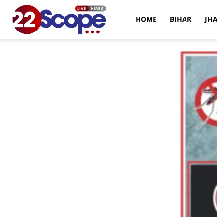
22Scope
HOME
BIHAR
JH
News