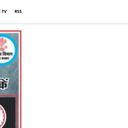
E TV
RSS