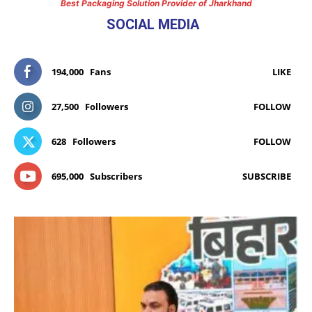
Best Packaging Solution Provider of Jharkhand
SOCIAL MEDIA
194,000
Fans
LIKE
27,500
Followers
FOLLOW
628
Followers
FOLLOW
695,000
Subscribers
SUBSCRIBE