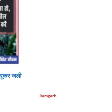
-धूकर जली
Ramgarh