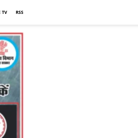
E TV
RSS