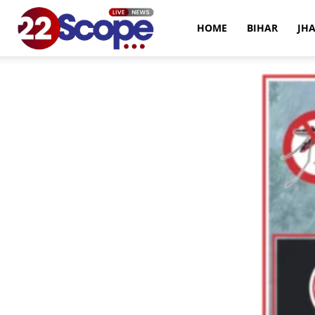
22Scope
HOME
BIHAR
JH
News