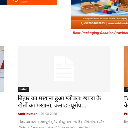
Best Packaging Solution Provide
Patna
P
बिहार का मखाना हुआ ग्लोबल: छपरा के
B
खेतों का मखाना, कनाडा-यूरोप...
क
Amit Kumar
-
07-08-2026
Pr
बिहार का मखाना अब पूरी दुनिया में धूम मचा रहा है। मिथिलांचल और
बि
सीमांचल से शुरू हुआ 'सफेद सोने' का यह सफर अब बिहार...
सम