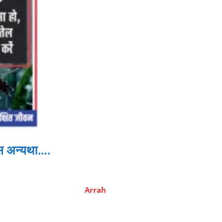
पस अन्यथा….
Arrah