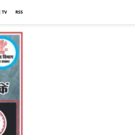
E TV
RSS