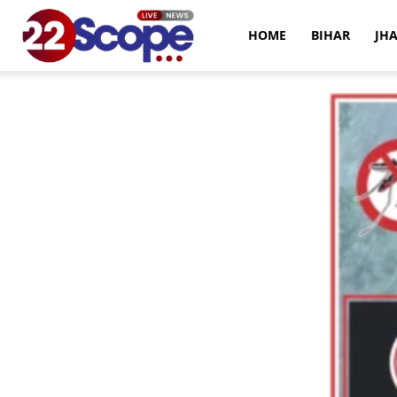
22Scope
HOME
BIHAR
JH
News