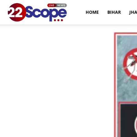
22Scope
HOME
BIHAR
JH
News