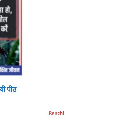
यी पीठ
Ranchi