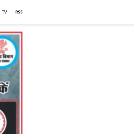
E TV
RSS