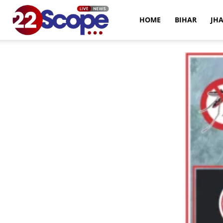
22Scope
HOME
BIHAR
JH
News