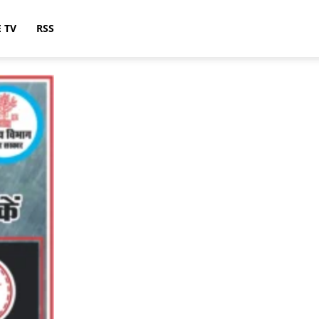
E TV
RSS