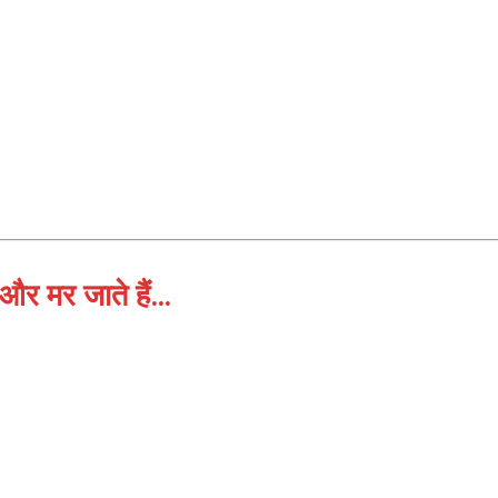
रास्ता भी ठीक है… अगर मंज़िल चमकदा
और मर जाते हैं…