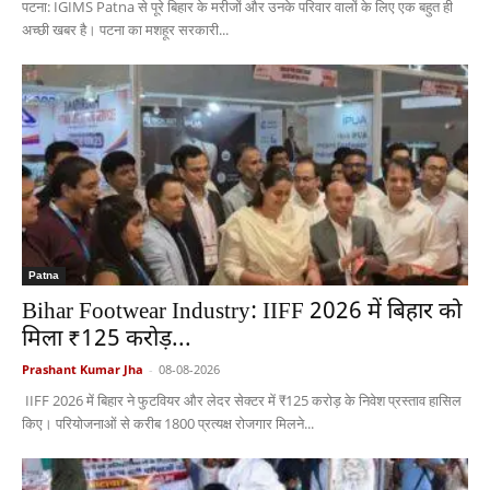
पटना: IGIMS Patna से पूरे बिहार के मरीजों और उनके परिवार वालों के लिए एक बहुत ही
अच्छी खबर है। पटना का मशहूर सरकारी...
Patna
Bihar Footwear Industry: IIFF 2026 में बिहार को
मिला ₹125 करोड़...
Prashant Kumar Jha
-
08-08-2026
IIFF 2026 में बिहार ने फुटवियर और लेदर सेक्टर में ₹125 करोड़ के निवेश प्रस्ताव हासिल
किए। परियोजनाओं से करीब 1800 प्रत्यक्ष रोजगार मिलने...