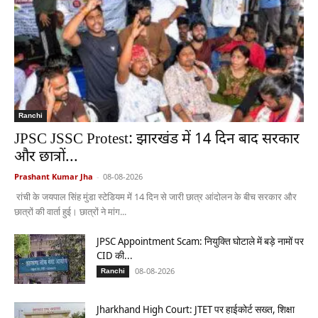
Ranchi
JPSC JSSC Protest: झारखंड में 14 दिन बाद सरकार
और छात्रों...
Prashant Kumar Jha
-
08-08-2026
रांची के जयपाल सिंह मुंडा स्टेडियम में 14 दिन से जारी छात्र आंदोलन के बीच सरकार और
छात्रों की वार्ता हुई। छात्रों ने मांग...
JPSC Appointment Scam: नियुक्ति घोटाले में बड़े नामों पर
CID की...
08-08-2026
Ranchi
Jharkhand High Court: JTET पर हाईकोर्ट सख्त, शिक्षा