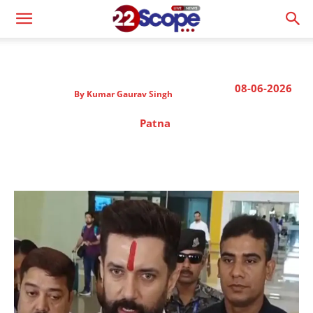
08-06-2026
By
Kumar Gaurav Singh
Patna