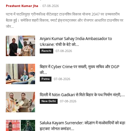
Prashant Kumar Jha
-
07-08-2026
पटना में पाटलिपुत्र ग्रीनफील्ड सैटेलाइट टाउनशिप विकास योजना 2047 पर उच्चस्तरीय
बैठक हुई। समेकित शहरी विकास, स्मार्ट इंफ्रास्ट्रक्चर और रोजगार आधारित टाउनशिप पर
जोर...
Anjani Kumar Sahay India Ambassador to
Ukraine: रांची के बेटे को...
07-08-2026
Ranchi
बिहार में Cyber Crime पर सख्ती, मुख्य सचिव और DGP
की...
07-08-2026
Patna
दिल्ली में Nitin Gadkari से मिले बिहार के पथ निर्माण मंत्री,...
07-08-2026
New Delhi
Saluka Kayam Surrender: कोल्हान में माओवादियों को बड़ा
झटका! जोनल कमांडर...