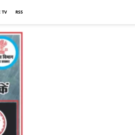
E TV
RSS