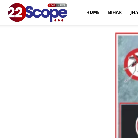
22Scope
HOME
BIHAR
JH
News