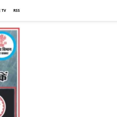
E TV
RSS