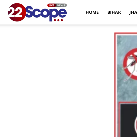
22Scope
HOME
BIHAR
JH
News