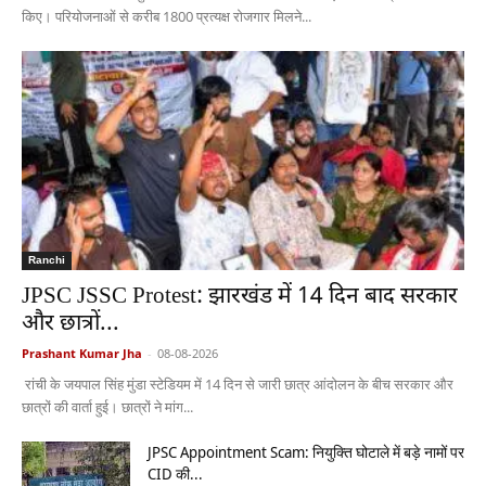
किए। परियोजनाओं से करीब 1800 प्रत्यक्ष रोजगार मिलने...
Ranchi
JPSC JSSC Protest: झारखंड में 14 दिन बाद सरकार
और छात्रों...
Prashant Kumar Jha
-
08-08-2026
रांची के जयपाल सिंह मुंडा स्टेडियम में 14 दिन से जारी छात्र आंदोलन के बीच सरकार और
छात्रों की वार्ता हुई। छात्रों ने मांग...
JPSC Appointment Scam: नियुक्ति घोटाले में बड़े नामों पर
CID की...