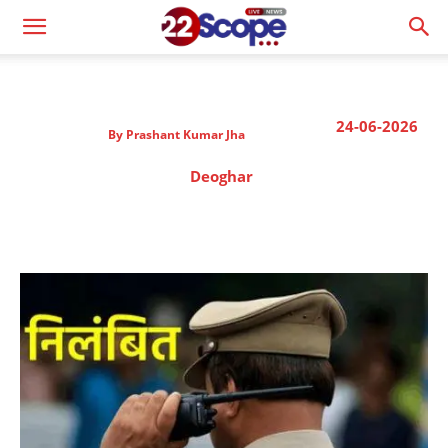
24-06-2026
By
Prashant Kumar Jha
Deoghar