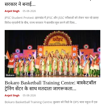
सरकार ने बनाई...
Anjali Singh
-
05-08-2026
JPSC Student Protest: झारखंड में JPSC और JSSC परीक्षाओं को लेकर चल रहे छात्र
विरोध-प्रदर्शनों के बीच, राज्य सरकार ने बातचीत शुरू करने की दिशा...
Bokaro
Bokaro Basketball Training Centre: बास्केटबॉल
ट्रेनिंग सेंटर के साथ मतदाता जागरूकता...
Anjali Singh
-
05-08-2026
Bokaro Basketball Training Centre: बुधवार को जिले के DPS चास स्कूल में एक