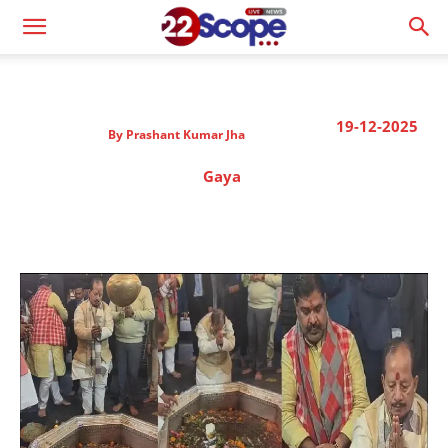
19-12-2025
By
Prashant Kumar Jha
Gaya