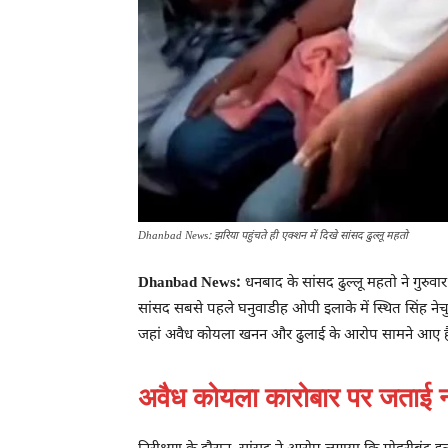
Dhanbad News: झरिया पहुंचते ही एक्शन में दिखे सांसद ढुल्लू महतो
Dhanbad News:
धनबाद के सांसद ढुल्लू महतो ने गुरु
सांसद सबसे पहले घनुवाडीह ओपी इलाके में स्थित सिंह नेचुर
जहां अवैध कोयला खनन और ढुलाई के आरोप सामने आए है
अवैध कोयला कारोबार पर जताई 