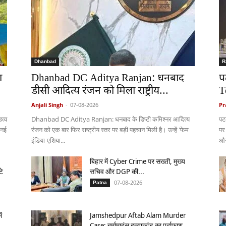
Dhanbad
R
ा
Dhanbad DC Aditya Ranjan: धनबाद
प
डीसी आदित्य रंजन को मिला राष्ट्रीय...
T
Anjali Singh
-
07-08-2026
Pr
त्व
Dhanbad DC Aditya Ranjan: धनबाद के डिप्टी कमिश्नर आदित्य
पट
 नई
रंजन को एक बार फिर राष्ट्रीय स्तर पर बड़ी पहचान मिली है। उन्हें 'फेम
पर
इंडिया-एशिया...
और
बिहार में Cyber Crime पर सख्ती, मुख्य
टे
सचिव और DGP की...
07-08-2026
Patna
ं
Jamshedpur Aftab Alam Murder
Case: बर्मामाइंस हत्याकांड का पर्दाफाश,