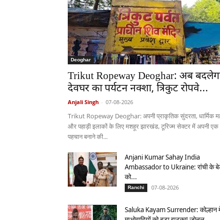
Deoghar
Trikut Ropeway Deoghar: अब बदलेग
देवघर का पर्यटन नक्शा, त्रिकुट रोपवे...
Anjali Singh
-
07-08-2026
Trikut Ropeway Deoghar: अपनी प्राकृतिक सुंदरता, धार्मिक मह
और पहाड़ी इलाकों के लिए मशहूर झारखंड, टूरिज्म सेक्टर में अपनी एक
पहचान बनाने की...
Anjani Kumar Sahay India
Ambassador to Ukraine: रांची के बे
को...
07-08-2026
Ranchi
Saluka Kayam Surrender: कोल्हान मे
माओवादियों को बड़ा झटका! जोनल