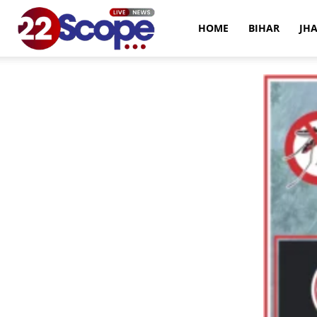
22Scope
HOME
BIHAR
JH
News