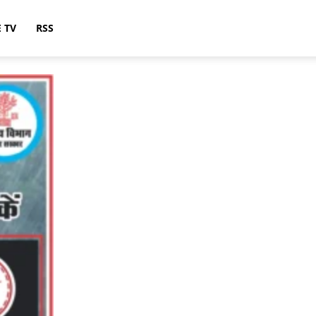
E TV
RSS