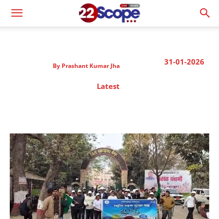
31-01-2026
By
Prashant Kumar Jha
Latest