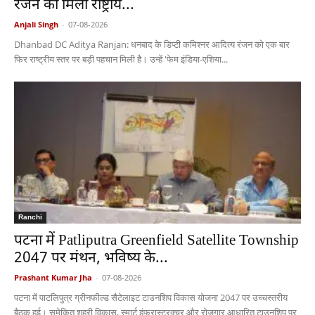
रंजन को मिला राष्ट्रीय...
Anjali Singh
-
07-08-2026
Dhanbad DC Aditya Ranjan: धनबाद के डिप्टी कमिश्नर आदित्य रंजन को एक बार
फिर राष्ट्रीय स्तर पर बड़ी पहचान मिली है। उन्हें 'फेम इंडिया-एशिया...
Ranchi
पटना में Patliputra Greenfield Satellite Township
2047 पर मंथन, भविष्य के...
Prashant Kumar Jha
-
07-08-2026
पटना में पाटलिपुत्र ग्रीनफील्ड सैटेलाइट टाउनशिप विकास योजना 2047 पर उच्चस्तरीय
बैठक हुई। समेकित शहरी विकास, स्मार्ट इंफ्रास्ट्रक्चर और रोजगार आधारित टाउनशिप पर