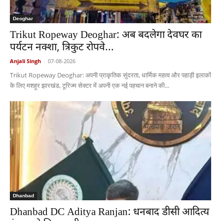
Deoghar
Trikut Ropeway Deoghar: अब बदलेगा देवघर का
पर्यटन नक्शा, त्रिकुट रोपवे...
Anjali Singh
-
07-08-2026
Trikut Ropeway Deoghar: अपनी प्राकृतिक सुंदरता, धार्मिक महत्व और पहाड़ी इलाकों
के लिए मशहूर झारखंड, टूरिज्म सेक्टर में अपनी एक नई पहचान बनाने की...
Dhanbad
Dhanbad DC Aditya Ranjan: धनबाद डीसी आदित्य