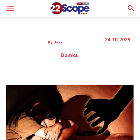
24-10-2025
By
Desk
Dumka