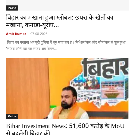
Patna
बिहार का मखाना हुआ ग्लोबल: छपरा के खेतों का
मखाना, कनाडा-यूरोप...
Amit Kumar
-
07-08-2026
बिहार का मखाना अब पूरी दुनिया में धूम मचा रहा है। मिथिलांचल और सीमांचल से शुरू हुआ
'सफेद सोने' का यह सफर अब बिहार...
Patna
Bihar Investment News: 51,600 करोड़ के MoU
से बदलेगी बिहार की...