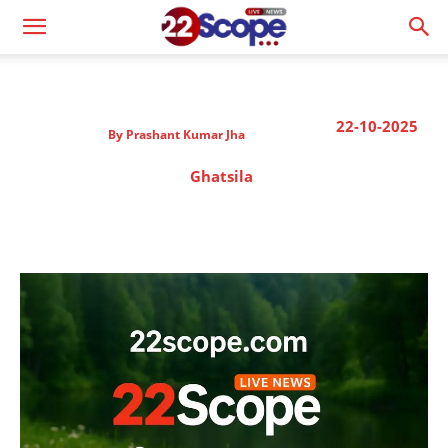
22-10-2025
By
Prashant Kumar Jha
Ghatsila