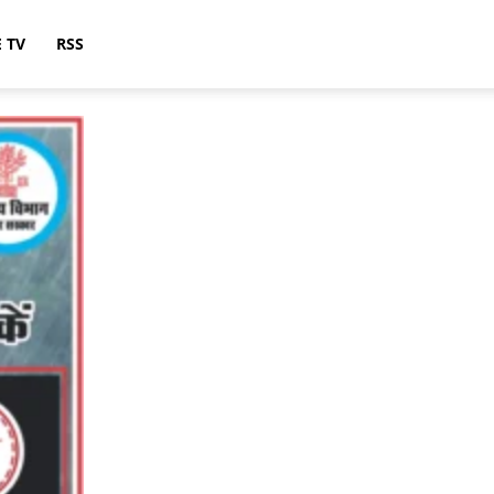
E TV
RSS