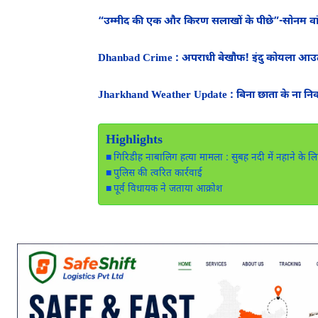
“उम्मीद की एक और किरण सलाखों के पीछे”-सोनम व
Dhanbad Crime : अपराधी बेखौफ! इंदु कोयला आउटसो
Jharkhand Weather Update : बिना छाता के ना निकले
Highlights
गिरिडीह नाबालिग हत्या मामला : सुबह नदी में नहाने के ल
पुलिस की त्वरित कार्रवाई
पूर्व विधायक ने जताया आक्रोश