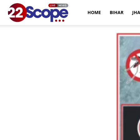
22Scope
HOME
BIHAR
JH
News