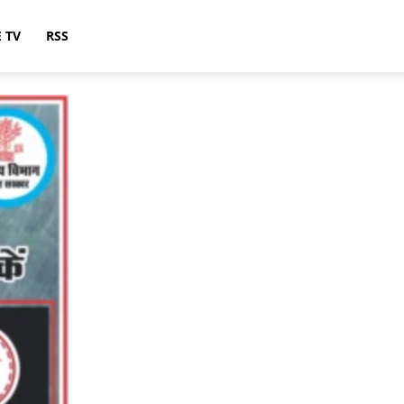
E TV
RSS