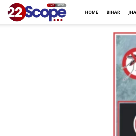
22Scope
HOME
BIHAR
JH
News