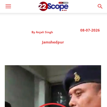
08-07-2026
By
Anjali Singh
Jamshedpur