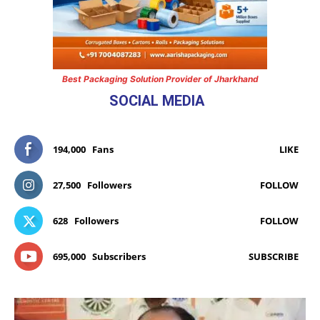
Best Packaging Solution Provider of Jharkhand
SOCIAL MEDIA
194,000
Fans
LIKE
27,500
Followers
FOLLOW
628
Followers
FOLLOW
695,000
Subscribers
SUBSCRIBE