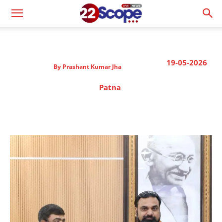
19-05-2026
By
Prashant Kumar Jha
Patna