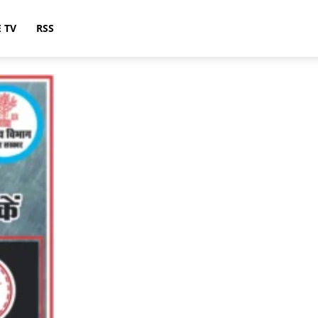
E TV
RSS