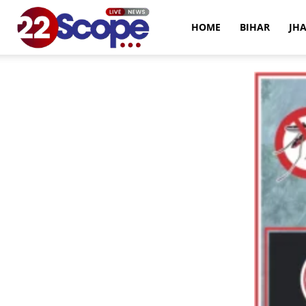
22Scope
HOME
BIHAR
JH
News