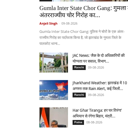
द्रौ
Gumla Inter State Chor Gang: गुमला म
प
अंतरराज्यीय चोर गिरोह का...
दी
Anjali Singh
-
09-08-2026
मु
Gumla Inter State Chor Gang: पुलिस ने चोरों के एक अंतर-
र्मू
राज्यीय गिरोह का पर्दाफाश किया है, जो झारखंड के गुमला जिले के
का
पालकोट थाना...
ती
JAC News: जैक के दो अधिकारियों की
न
योग्यता पर सवाल, विभाग...
दि
09-08-2026
Ranchi
व
सी
Jharkhand Weather: झारखंड में 10
य
अगस्त तक Rain Alert, कई जिलों...
रां
09-08-2026
Ranchi
ची
दौ
Har Ghar Tiranga: हर घर तिरंगा’
अभियान से रंगेगा बिहार, मंत्री...
रा
08-08-2026
Patna
,