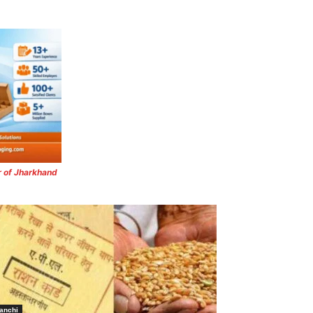
r of Jharkhand
anchi