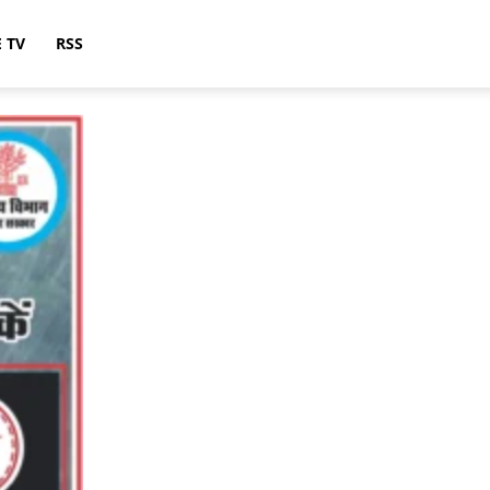
E TV
RSS