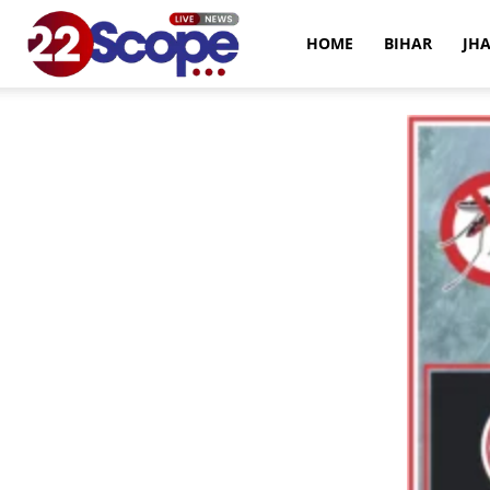
22Scope
HOME
BIHAR
JH
News