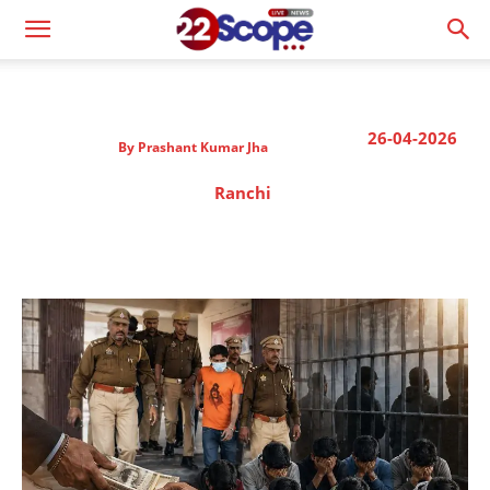
26-04-2026
By
Prashant Kumar Jha
Ranchi