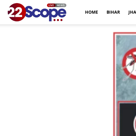
22Scope
HOME
BIHAR
JH
News