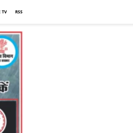
E TV
RSS